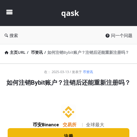
qask
qask
搜索
问一个问题
主页URL
/
币资讯
/
如何注销Bybit账户？注销后还能重新注册吗？
qask
在：
2025-03-13
发表于
币资讯
最
如何注销Bybit账户？注销后还能重新注册吗？
新
文
章
币安Binance
交易所
|
全球最大
注册