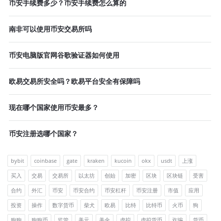
币安手续费多少？币安手续费怎么算的
南非可以使用币安交易所吗
币安电脑版官网谷歌验证器如何使用
欧易交易所安全吗？欧易平台安全有保障吗
现在哪个国家使用币安最多？
币安注册选哪个国家？
bybit
coinbase
gate
kraken
kucoin
okx
usdt
上涨
买入
交易
交易所
以太坊
创始
加密
区块
区块链
受害
合约
外汇
币安
币安合约
币安杠杆
币安注册
市值
应用
投资
操作
数字货币
柴犬
欧易
比特
比特币
火币
狗
狗狗
狗狗币
监管
美元
美金
虚拟
虚拟货币
诈骗
货币