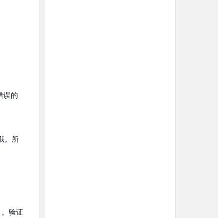
错误的
哦。所
等）。验证