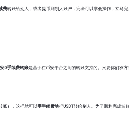
续费
转账给别人，或者提币到别人账户，完全可以学会操作，立马完
安0手续费转账
是基于在币安平台之间的转账支持的。只要你们双方
上转账），这样就可以
零手续费
地把USDT转给别人。为了顺利完成转