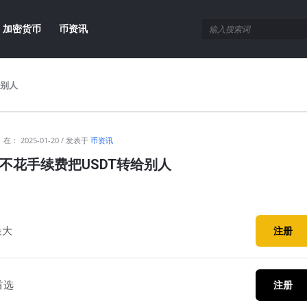
加密货币
币资讯
给别人
在：
2025-01-20
发表于
币资讯
不花手续费把USDT转给别人
最大
注册
首选
注册