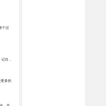
整个过
。记住，
做更多的
快，非