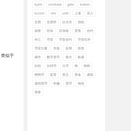
bybit
coinbase
gate
kraken
kucoin
okx
usdt
上涨
买入
交易
交易所
以太坊
创始
加密
区块
区块链
受害
合约
外汇
币安
币安合约
币安杠杆
币安注册
市值
应用
投资
，类似于
操作
数字货币
柴犬
欧易
比特
比特币
火币
狗
狗狗
狗狗币
监管
美元
美金
虚拟
虚拟货币
诈骗
货币
钱包
黑客