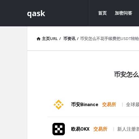
qask
qask
qask
首页
加密问答
导
航
主页URL
/
币资讯
/
币安怎么不花手续费把USDT转
qask
币安怎么
最
新
文
币安Binance
交易所
|
全球
章
欧易OKX
交易所
|
新人注册