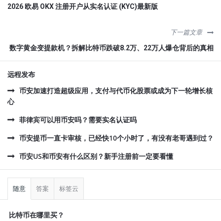
2026 欧易 OKX 注册开户从实名认证 (KYC)最新版
下一篇文章
数字黄金变提款机？拆解比特币跌破8.2万、22万人爆仓背后的真相
远程发布
币安加速打造超级应用，支付与代币化股票或成为下一轮增长核
心
菲律宾可以用币安吗？需要实名认证吗
币安提币一直卡审核，已经快10个小时了，有没有老哥遇到过？
币安US和币安有什么区别？新手注册前一定要看懂
侧
栏
随意
答案
标签云
比特币在哪里买？