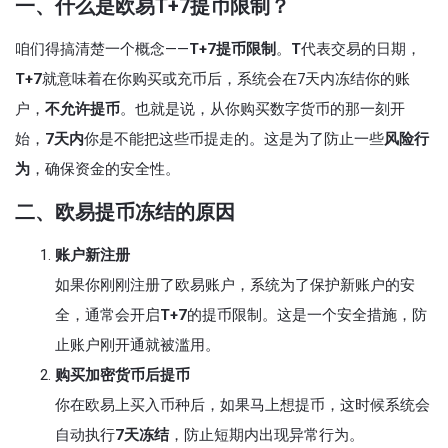
一、什么是欧易T+7提币限制？
咱们得搞清楚一个概念——
T+7提币限制
。
T
代表交易的日期，
T+7
就意味着在你购买或充币后，系统会在7天内冻结你的账
户，
不允许提币
。也就是说，从你购买数字货币的那一刻开
始，
7天内
你是不能把这些币提走的。这是为了防止一些
风险行
为
，确保资金的安全性。
二、欧易提币冻结的原因
账户新注册
如果你刚刚注册了欧易账户，系统为了保护新账户的安
全，通常会开启
T+7
的提币限制。这是一个安全措施，防
止账户刚开通就被滥用。
购买加密货币后提币
你在欧易上买入币种后，如果马上想提币，这时候系统会
自动执行
7天冻结
，防止短期内出现异常行为。