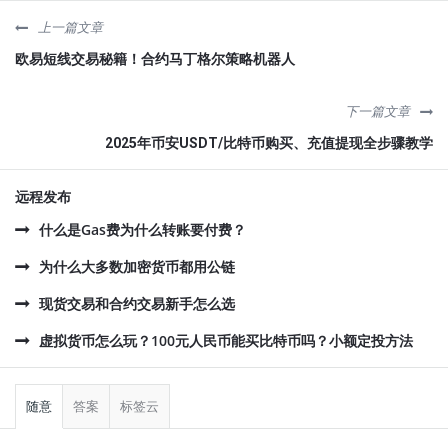
上一篇文章
欧易短线交易秘籍！合约马丁格尔策略机器人
下一篇文章
2025年币安USDT/比特币购买、充值提现全步骤教学
远程发布
什么是Gas费为什么转账要付费？
为什么大多数加密货币都用公链
现货交易和合约交易新手怎么选
虚拟货币怎么玩？100元人民币能买比特币吗？小额定投方法
侧
栏
随意
答案
标签云