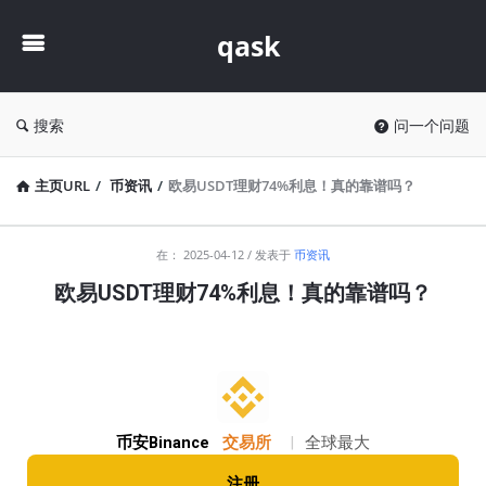
qask
qask
搜索
问一个问题
主页URL
/
币资讯
/
欧易USDT理财74%利息！真的靠谱吗？
qask
在：
2025-04-12
发表于
币资讯
最
欧易USDT理财74%利息！真的靠谱吗？
新
文
章
币安Binance
交易所
|
全球最大
注册