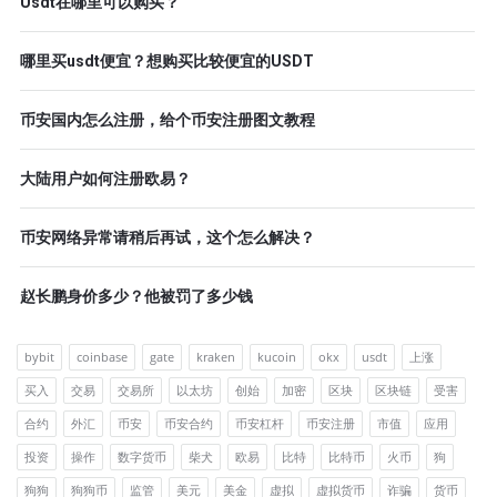
Usdt在哪里可以购买？
哪里买usdt便宜？想购买比较便宜的USDT
币安国内怎么注册，给个币安注册图文教程
大陆用户如何注册欧易？
币安网络异常请稍后再试，这个怎么解决？
赵长鹏身价多少？他被罚了多少钱
bybit
coinbase
gate
kraken
kucoin
okx
usdt
上涨
买入
交易
交易所
以太坊
创始
加密
区块
区块链
受害
合约
外汇
币安
币安合约
币安杠杆
币安注册
市值
应用
投资
操作
数字货币
柴犬
欧易
比特
比特币
火币
狗
狗狗
狗狗币
监管
美元
美金
虚拟
虚拟货币
诈骗
货币