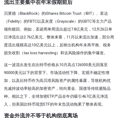
流出主要集中在年末假期前后
贝莱德（BlackRock）的iShares Bitcoin Trust（IBIT）、富达
（Fidelity）的FBTC以及灰度（Grayscale）的GBTC等主力产品
领衔赎回。例如，圣诞周单周流出超过7.8亿美元，12月26日单
日净流出达2.76亿美元。整体来看，11月以来流出加速，部分周
度流出规模高达10亿美元以上，反映出机构年末再平衡、税务
损失收割（tax loss harvesting）和去风险操作的集中爆发。
这一波流出发生在比特币价格从10月高点126000美元回落至
90000美元以下的背景下。市场流动性下降、宏观不确定性增
加，以及比特币作为高贝塔风险资产的属性暴露，导致机构优
先减持波动率较高的加密资产，转向黄金、国债等传统避险品
种。相比之下，全球加密ETP产品全年仍吸引467亿美元净流
入，但美国比特币现货ETF的年末负流动拖累了整体表现。
资金外流并不等于机构彻底离场