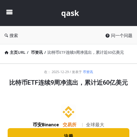
qask
qask
搜索
问一个问题
主页URL
/
币资讯
/
比特币ETF连续9周净流出，累计近60亿美元
qask
在：
2025-12-29
发表于
币资讯
最
比特币ETF连续9周净流出，累计近60亿美元
新
文
章
币安Binance
交易所
|
全球最大
注册