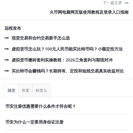
下一篇文章
火币网电脑网页版使用教程及登录入口指南
远程发布
现货交易和合约交易新手怎么选
虚拟货币怎么玩？100元人民币能买比特币吗？小额定投方法
虚拟货币搬砖套利实操教程：2026三角套利与期现对冲
买比特币会赚钱吗？长期持有、定投和短线交易真实收益对比
侧
栏
随意
答案
标签云
币安注册优惠需要什么条件才符合呢？
币安为什么一定要用身份证注册