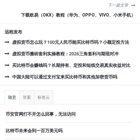
下一篇文章
下载欧易（OKX）教程（华为、OPPO、VIVO、小米手机）
远程发布
虚拟货币怎么玩？100元人民币能买比特币吗？小额定投方法
虚拟货币搬砖套利实操教程：2026三角套利与期现对冲
买比特币会赚钱吗？长期持有、定投和短线交易真实收益对比
中国大陆可以通过支付宝来买比特币和其他加密货币吗
侧
栏
随意
答案
标签云
币安官网打不开怎么回事，无法访问
比特币未来会到一百万美元吗