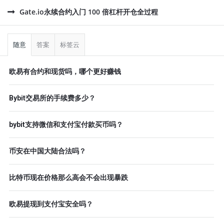
Gate.io永续合约入门 100 倍杠杆开仓全过程
侧
栏
随意
答案
标签云
欧易有合约和现货吗，哪个更好赚钱
Bybit交易所的手续费多少？
bybit支持微信和支付宝付款买币吗？
币安在中国大陆合法吗？
比特币现在价格那么高会不会出现暴跌
欧易提现到支付宝安全吗？