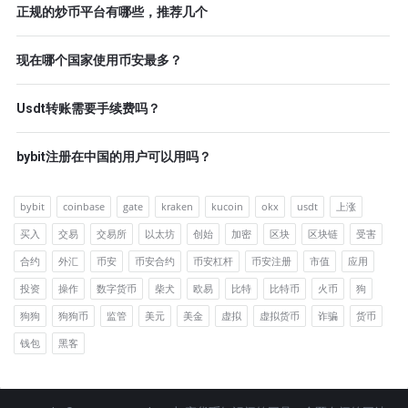
正规的炒币平台有哪些，推荐几个
现在哪个国家使用币安最多？
Usdt转账需要手续费吗？
bybit注册在中国的用户可以用吗？
bybit
coinbase
gate
kraken
kucoin
okx
usdt
上涨
买入
交易
交易所
以太坊
创始
加密
区块
区块链
受害
合约
外汇
币安
币安合约
币安杠杆
币安注册
市值
应用
投资
操作
数字货币
柴犬
欧易
比特
比特币
火币
狗
狗狗
狗狗币
监管
美元
美金
虚拟
虚拟货币
诈骗
货币
钱包
黑客