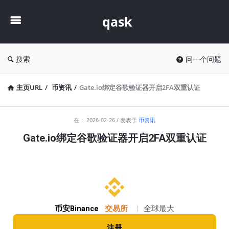
qask
qask
搜索
问一个问题
主页URL
/
币资讯
/
Gate.io绑定谷歌验证器开启2FA双重认证
qask
在：
2026-02-26
发表于
币资讯
最
Gate.io绑定谷歌验证器开启2FA双重认证
新
文
章
币安Binance
交易所
|
全球最大
注册