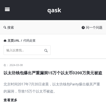
qask
qask
搜索
问一个问题
主页URL
/
代码走查
qask
在：
2024-03-08
最
以太坊钱包爆出严重漏洞15万个以太币3200万美元被盗
新
北京时间2017年7月20日凌晨，以太坊钱包Parity爆出极其严重
文
的漏洞，导致15万个以太币被盗。
章
查看更多