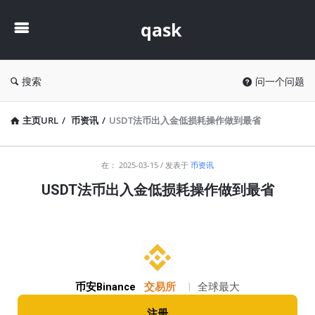
qask
qask
搜索
问一个问题
主页URL
/
币资讯
/
USDT法币出入金低损耗操作做到最省
qask
在：
2025-03-15
发表于
币资讯
最
USDT法币出入金低损耗操作做到最省
新
文
章
币安Binance
交易所
|
全球最大
注册