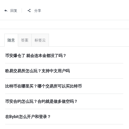
回复
分享
侧
栏
随意
答案
标签云
币安爆仓了 就会连本金都没了吗？
欧易交易所怎么玩？支持中文用户吗
比特币在哪里买？哪个交易所可以买比特币
币安合约怎么玩？合约就是做多做空吗？
在Bybit怎么开户和登录？