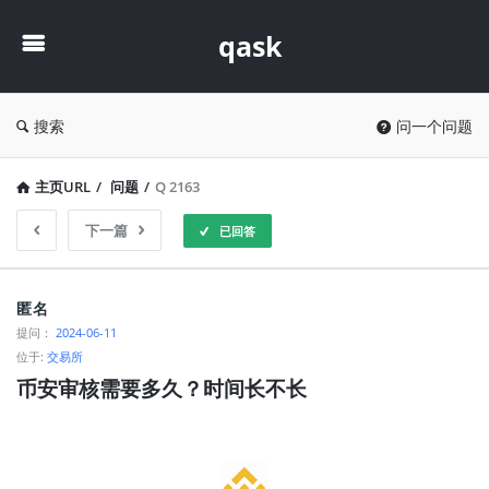
qask
qask
搜索
问一个问题
主页URL
/
问题
/
Q 2163
下一篇
已回答
qask
匿名
最
提问：
2024-06-11
位于:
交易所
新
币安审核需要多久？时间长不长
问
题