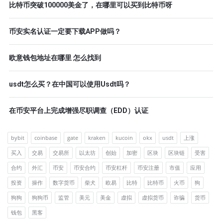
比特币突破100000美金了，在哪里可以买到比特币呀
币安实名认证一定要下载APP做吗？
欧意钱包地址在哪里 怎么找到
usdt怎么买？在中国可以使用Usdt吗？
在币安平台上完成增强尽职调查（EDD）认证
bybit
coinbase
gate
kraken
kucoin
okx
usdt
上涨
买入
交易
交易所
以太坊
创始
加密
区块
区块链
受害
合约
外汇
币安
币安合约
币安杠杆
币安注册
市值
应用
投资
操作
数字货币
柴犬
欧易
比特
比特币
火币
狗
狗狗
狗狗币
监管
美元
美金
虚拟
虚拟货币
诈骗
货币
钱包
黑客