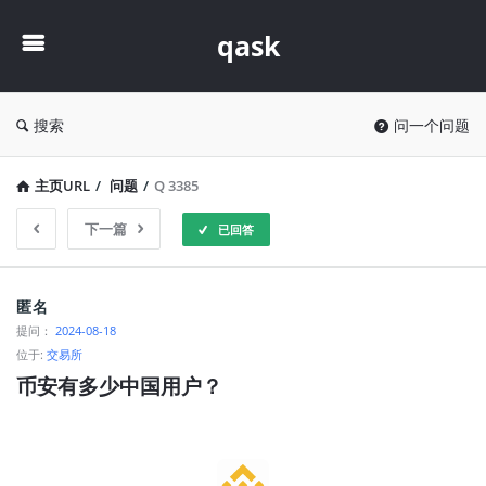
qask
qask
搜索
问一个问题
主页URL
/
问题
/
Q 3385
下一篇
已回答
qask
匿名
最
提问：
2024-08-18
位于:
交易所
新
币安有多少中国用户？
问
题