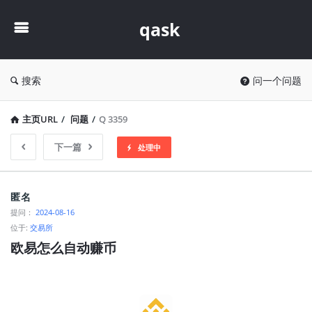
qask
qask
搜索
问一个问题
主页URL
/
问题
/
Q 3359
下一篇
处理中
qask
匿名
最
提问：
2024-08-16
位于:
交易所
新
欧易怎么自动赚币
问
题